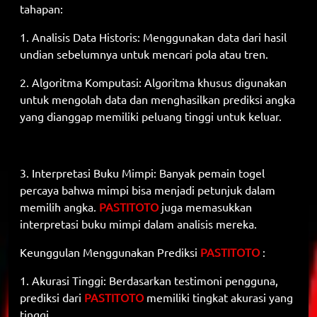
tahapan:
1. Analisis Data Historis: Menggunakan data dari hasil
undian sebelumnya untuk mencari pola atau tren.
2. Algoritma Komputasi: Algoritma khusus digunakan
untuk mengolah data dan menghasilkan prediksi angka
yang dianggap memiliki peluang tinggi untuk keluar.
3. Interpretasi Buku Mimpi: Banyak pemain togel
percaya bahwa mimpi bisa menjadi petunjuk dalam
memilih angka.
PASTITOTO
juga memasukkan
interpretasi buku mimpi dalam analisis mereka.
Keunggulan Menggunakan Prediksi
PASTITOTO
:
1. Akurasi Tinggi: Berdasarkan testimoni pengguna,
prediksi dari
PASTITOTO
memiliki tingkat akurasi yang
tinggi.