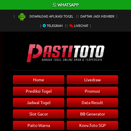
×
WHATSAPP
DOWNLOAD APLIKASI TOGEL
DAFTAR JADI MEMBER
TELEGRAM
LIVECHAT
Home
Livedraw
Prediksi Togel
Promosi
Jadwal Togel
Data Result
Slot Gacor
BB Generator
Paito Warna
Konv.Toto SGP