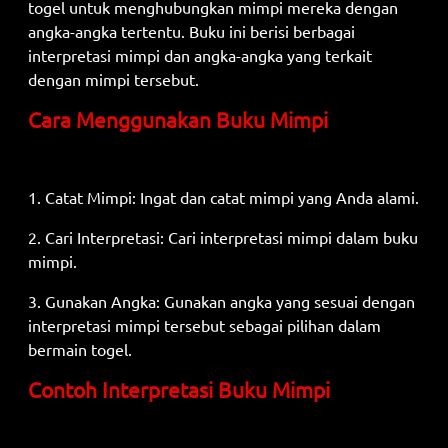
togel untuk menghubungkan mimpi mereka dengan
angka-angka tertentu. Buku ini berisi berbagai
interpretasi mimpi dan angka-angka yang terkait
dengan mimpi tersebut.
Cara Menggunakan Buku Mimpi
1. Catat Mimpi: Ingat dan catat mimpi yang Anda alami.
2. Cari Interpretasi: Cari interpretasi mimpi dalam buku
mimpi.
3. Gunakan Angka: Gunakan angka yang sesuai dengan
interpretasi mimpi tersebut sebagai pilihan dalam
bermain togel.
Contoh Interpretasi Buku Mimpi