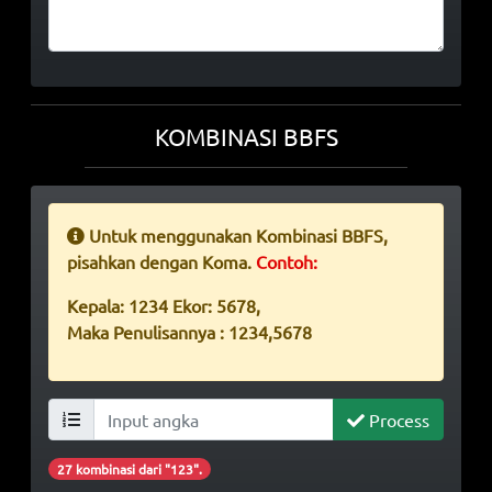
KOMBINASI BBFS
Untuk menggunakan Kombinasi BBFS,
pisahkan dengan Koma.
Contoh:
Kepala: 1234 Ekor: 5678,
Maka Penulisannya : 1234,5678
Process
27 kombinasi dari "123".