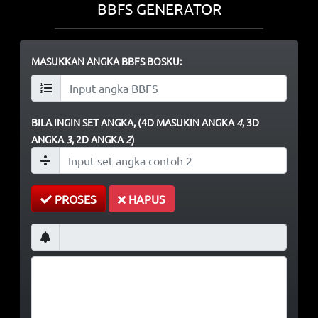
BBFS GENERATOR
MASUKKAN ANGKA BBFS BOSKU:
BILA INGIN SET ANGKA, (4D MASUKIN ANGKA
4
, 3D
ANGKA
3
, 2D ANGKA
2
)
PROSES
HAPUS