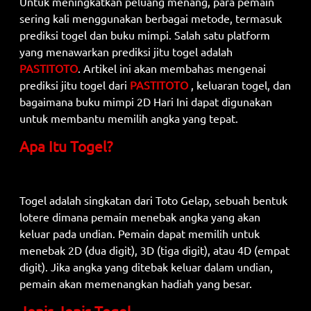
Untuk meningkatkan peluang menang, para pemain
sering kali menggunakan berbagai metode, termasuk
prediksi togel dan buku mimpi. Salah satu platform
yang menawarkan prediksi jitu togel adalah
PASTITOTO
. Artikel ini akan membahas mengenai
prediksi jitu togel dari
PASTITOTO
, keluaran togel, dan
bagaimana buku mimpi 2D Hari Ini dapat digunakan
untuk membantu memilih angka yang tepat.
Apa Itu Togel?
Togel adalah singkatan dari Toto Gelap, sebuah bentuk
lotere dimana pemain menebak angka yang akan
keluar pada undian. Pemain dapat memilih untuk
menebak 2D (dua digit), 3D (tiga digit), atau 4D (empat
digit). Jika angka yang ditebak keluar dalam undian,
pemain akan memenangkan hadiah yang besar.