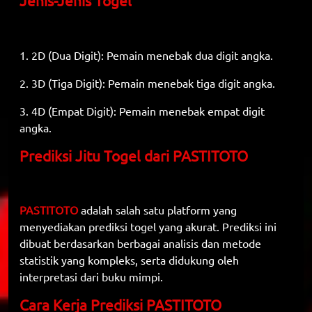
Jenis-Jenis Togel
1. 2D (Dua Digit): Pemain menebak dua digit angka.
2. 3D (Tiga Digit): Pemain menebak tiga digit angka.
3. 4D (Empat Digit): Pemain menebak empat digit
angka.
Prediksi Jitu Togel dari PASTITOTO
PASTITOTO
adalah salah satu platform yang
menyediakan prediksi togel yang akurat. Prediksi ini
dibuat berdasarkan berbagai analisis dan metode
statistik yang kompleks, serta didukung oleh
interpretasi dari buku mimpi.
Cara Kerja Prediksi PASTITOTO