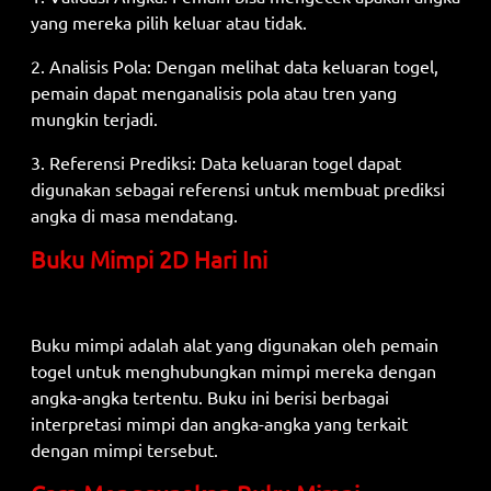
yang mereka pilih keluar atau tidak.
2. Analisis Pola: Dengan melihat data keluaran togel,
pemain dapat menganalisis pola atau tren yang
mungkin terjadi.
3. Referensi Prediksi: Data keluaran togel dapat
digunakan sebagai referensi untuk membuat prediksi
angka di masa mendatang.
Buku Mimpi 2D Hari Ini
Buku mimpi adalah alat yang digunakan oleh pemain
togel untuk menghubungkan mimpi mereka dengan
angka-angka tertentu. Buku ini berisi berbagai
interpretasi mimpi dan angka-angka yang terkait
dengan mimpi tersebut.