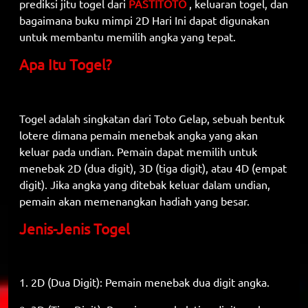
prediksi jitu togel dari
PASTITOTO
, keluaran togel, dan
bagaimana buku mimpi 2D Hari Ini dapat digunakan
untuk membantu memilih angka yang tepat.
Apa Itu Togel?
Togel adalah singkatan dari Toto Gelap, sebuah bentuk
lotere dimana pemain menebak angka yang akan
keluar pada undian. Pemain dapat memilih untuk
menebak 2D (dua digit), 3D (tiga digit), atau 4D (empat
digit). Jika angka yang ditebak keluar dalam undian,
pemain akan memenangkan hadiah yang besar.
Jenis-Jenis Togel
1. 2D (Dua Digit): Pemain menebak dua digit angka.