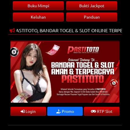
Buku Mimpi
Bukti Jackpot
Keluhan
Panduan
DI PASTITOTO, BANDAR TOGEL & SLOT ONLINE TERPERCAY
Login
Promo
RTP Slot