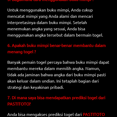
Untuk menggunakan buku mimpi, Anda cukup
mencatat mimpi yang Anda alami dan mencari
interpretasinya dalam buku mimpi. Setelah
menemukan angka yang sesuai, Anda bisa
menggunakan angka tersebut dalam bermain togel.
6. Apakah buku mimpi benar-benar membantu dalam
menang togel ?
Banyak pemain togel percaya bahwa buku mimpi dapat
membantu mereka dalam memilih angka. Namun,
tidak ada jaminan bahwa angka dari buku mimpi pasti
akan keluar dalam undian. Ini tetaplah bagian dari
strategi dan keyakinan pribadi.
7. Di mana saya bisa mendapatkan prediksi togel dari
PASTITOTO?
Anda bisa mengakses prediksi togel dari
PASTITOTO