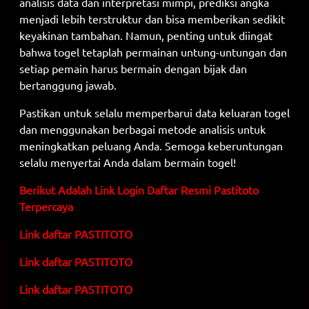
analisis data dan interpretasi mimpi, prediksi angka
menjadi lebih terstruktur dan bisa memberikan sedikit
keyakinan tambahan. Namun, penting untuk diingat
bahwa togel tetaplah permainan untung-untungan dan
setiap pemain harus bermain dengan bijak dan
bertanggung jawab.
Pastikan untuk selalu memperbarui data keluaran togel
dan menggunakan berbagai metode analisis untuk
meningkatkan peluang Anda. Semoga keberuntungan
selalu menyertai Anda dalam bermain togel!
Berikut Adalah Link Login Daftar Resmi Pastitoto
Terpercaya
Link daftar
PASTITOTO
Link daftar
PASTITOTO
Link daftar
PASTITOTO