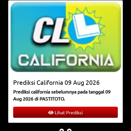
Prediksi
California
09 Aug 2026
Prediksi california sebelumnya pada tanggal 09
Aug 2026 di PASTITOTO.
Lihat Prediksi