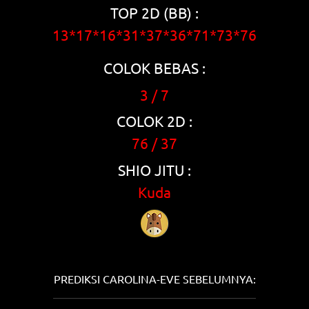
TOP 2D (BB) :
13*17*16*31*37*36*71*73*76
COLOK BEBAS :
3 / 7
COLOK 2D :
76 / 37
SHIO JITU :
Kuda
PREDIKSI CAROLINA-EVE SEBELUMNYA: