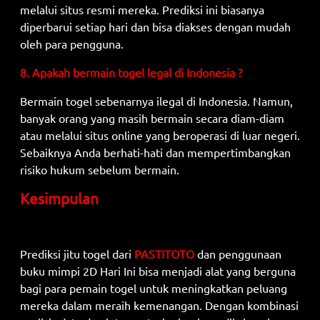
melalui situs resmi mereka. Prediksi ini biasanya
diperbarui setiap hari dan bisa diakses dengan mudah
oleh para pengguna.
8. Apakah bermain togel legal di Indonesia ?
Bermain togel sebenarnya ilegal di Indonesia. Namun,
banyak orang yang masih bermain secara diam-diam
atau melalui situs online yang beroperasi di luar negeri.
Sebaiknya Anda berhati-hati dan mempertimbangkan
risiko hukum sebelum bermain.
Kesimpulan
Prediksi jitu togel dari
PASTITOTO
dan penggunaan
buku mimpi 2D Hari Ini bisa menjadi alat yang berguna
bagi para pemain togel untuk meningkatkan peluang
mereka dalam meraih kemenangan. Dengan kombinasi