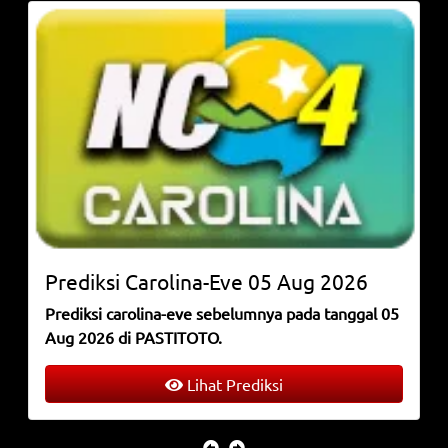
Prediksi
Carolina-Eve
05 Aug 2026
Prediksi carolina-eve sebelumnya pada tanggal 05
Aug 2026 di PASTITOTO.
Lihat Prediksi