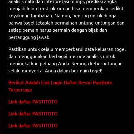
analisis data dan interpretasi mimpi, prediksi angka
menjadi lebih terstruktur dan bisa memberikan sedikit
keyakinan tambahan. Namun, penting untuk diingat
bahwa togel tetaplah permainan untung-untungan dan
setiap pemain harus bermain dengan bijak dan
bertanggung jawab.
Pastikan untuk selalu memperbarui data keluaran togel
dan menggunakan berbagai metode analisis untuk
meningkatkan peluang Anda. Semoga keberuntungan
selalu menyertai Anda dalam bermain togel!
Berikut Adalah Link Login Daftar Resmi Pastitoto
Terpercaya
Link daftar
PASTITOTO
Link daftar
PASTITOTO
Link daftar
PASTITOTO