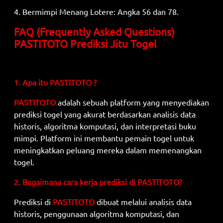
4. Bermimpi Menang Lotere: Angka 56 dan 78.
FAQ (Frequently Asked Questions)
PASTITOTO Prediksi Jitu Togel
1. Apa itu PASTITOTO ?
PASTITOTO
adalah sebuah platform yang menyediakan
prediksi togel yang akurat berdasarkan analisis data
historis, algoritma komputasi, dan interpretasi buku
mimpi. Platform ini membantu pemain togel untuk
meningkatkan peluang mereka dalam memenangkan
togel.
2. Bagaimana cara kerja prediksi di PASTITOTO?
Prediksi di
PASTITOTO
dibuat melalui analisis data
historis, penggunaan algoritma komputasi, dan