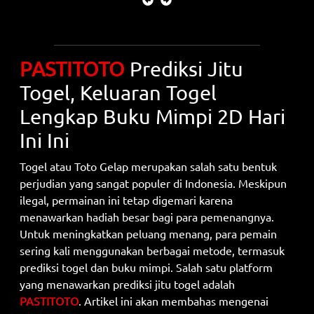
PASTITOTO
Prediksi Jitu
Togel, Keluaran Togel
Lengkap Buku Mimpi 2D Hari
Ini Ini
Togel atau Toto Gelap merupakan salah satu bentuk
perjudian yang sangat populer di Indonesia. Meskipun
ilegal, permainan ini tetap digemari karena
menawarkan hadiah besar bagi para pemenangnya.
Untuk meningkatkan peluang menang, para pemain
sering kali menggunakan berbagai metode, termasuk
prediksi togel dan buku mimpi. Salah satu platform
yang menawarkan prediksi jitu togel adalah
PASTITOTO
. Artikel ini akan membahas mengenai