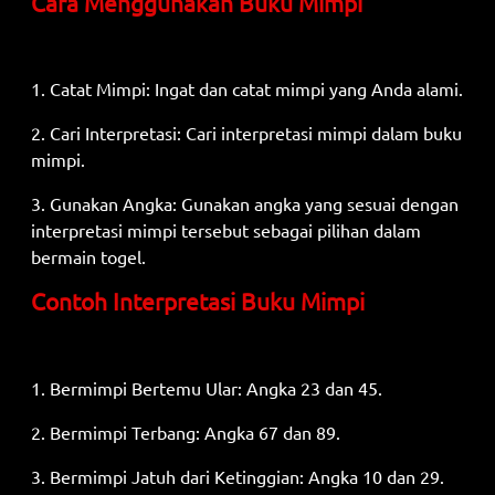
Cara Menggunakan Buku Mimpi
1. Catat Mimpi: Ingat dan catat mimpi yang Anda alami.
2. Cari Interpretasi: Cari interpretasi mimpi dalam buku
mimpi.
3. Gunakan Angka: Gunakan angka yang sesuai dengan
interpretasi mimpi tersebut sebagai pilihan dalam
bermain togel.
Contoh Interpretasi Buku Mimpi
1. Bermimpi Bertemu Ular: Angka 23 dan 45.
2. Bermimpi Terbang: Angka 67 dan 89.
3. Bermimpi Jatuh dari Ketinggian: Angka 10 dan 29.