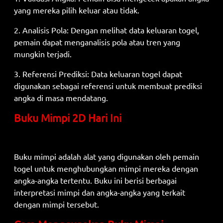
yang mereka pilih keluar atau tidak.
2. Analisis Pola: Dengan melihat data keluaran togel,
pemain dapat menganalisis pola atau tren yang
mungkin terjadi.
3. Referensi Prediksi: Data keluaran togel dapat
digunakan sebagai referensi untuk membuat prediksi
angka di masa mendatang.
Buku Mimpi 2D Hari Ini
Buku mimpi adalah alat yang digunakan oleh pemain
togel untuk menghubungkan mimpi mereka dengan
angka-angka tertentu. Buku ini berisi berbagai
interpretasi mimpi dan angka-angka yang terkait
dengan mimpi tersebut.