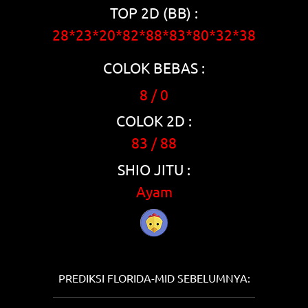
TOP 2D (BB) :
28*23*20*82*88*83*80*32*38
COLOK BEBAS :
8 / 0
COLOK 2D :
83 / 88
SHIO JITU :
Ayam
PREDIKSI FLORIDA-MID SEBELUMNYA: