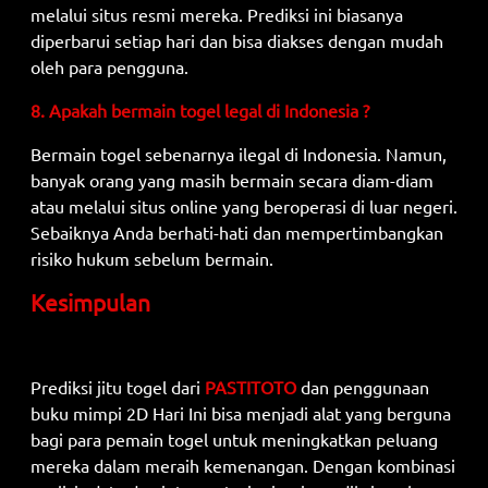
melalui situs resmi mereka. Prediksi ini biasanya
diperbarui setiap hari dan bisa diakses dengan mudah
oleh para pengguna.
8. Apakah bermain togel legal di Indonesia ?
Bermain togel sebenarnya ilegal di Indonesia. Namun,
banyak orang yang masih bermain secara diam-diam
atau melalui situs online yang beroperasi di luar negeri.
Sebaiknya Anda berhati-hati dan mempertimbangkan
risiko hukum sebelum bermain.
Kesimpulan
Prediksi jitu togel dari
PASTITOTO
dan penggunaan
buku mimpi 2D Hari Ini bisa menjadi alat yang berguna
bagi para pemain togel untuk meningkatkan peluang
mereka dalam meraih kemenangan. Dengan kombinasi