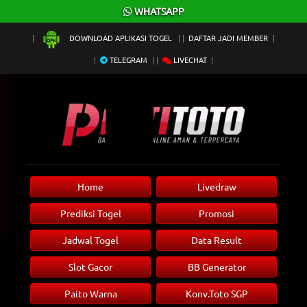
×
WHATSAPP
DOWNLOAD APLIKASI TOGEL
DAFTAR JADI MEMBER
TELEGRAM
LIVECHAT
Home
Livedraw
Prediksi Togel
Promosi
Jadwal Togel
Data Result
Slot Gacor
BB Generator
Paito Warna
Konv.Toto SGP