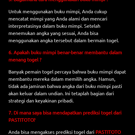
Untuk menggunakan buku mimpi, Anda cukup
mencatat mimpi yang Anda alami dan mencari
interpretasinya dalam buku mimpi. Setelah
menemukan angka yang sesuai, Anda bisa
menggunakan angka tersebut dalam bermain togel.
6. Apakah buku mimpi benar-benar membantu dalam
menang togel ?
Banyak pemain togel percaya bahwa buku mimpi dapat
membantu mereka dalam memilih angka. Namun,
tidak ada jaminan bahwa angka dari buku mimpi pasti
akan keluar dalam undian. Ini tetaplah bagian dari
strategi dan keyakinan pribadi.
7. Di mana saya bisa mendapatkan prediksi togel dari
PASTITOTO?
Anda bisa mengakses prediksi togel dari
PASTITOTO