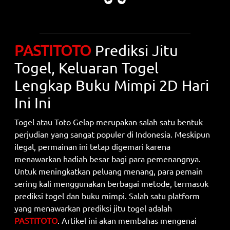
PASTITOTO
Prediksi Jitu
Togel, Keluaran Togel
Lengkap Buku Mimpi 2D Hari
Ini Ini
Togel atau Toto Gelap merupakan salah satu bentuk
perjudian yang sangat populer di Indonesia. Meskipun
ilegal, permainan ini tetap digemari karena
menawarkan hadiah besar bagi para pemenangnya.
Untuk meningkatkan peluang menang, para pemain
sering kali menggunakan berbagai metode, termasuk
prediksi togel dan buku mimpi. Salah satu platform
yang menawarkan prediksi jitu togel adalah
PASTITOTO
. Artikel ini akan membahas mengenai