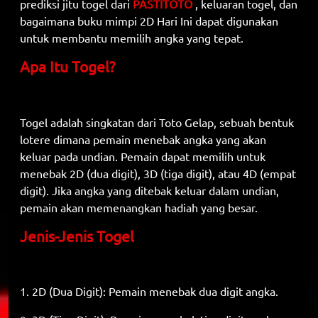
prediksi jitu togel dari
PASTITOTO
, keluaran togel, dan
bagaimana buku mimpi 2D Hari Ini dapat digunakan
untuk membantu memilih angka yang tepat.
Apa Itu Togel?
Togel adalah singkatan dari Toto Gelap, sebuah bentuk
lotere dimana pemain menebak angka yang akan
keluar pada undian. Pemain dapat memilih untuk
menebak 2D (dua digit), 3D (tiga digit), atau 4D (empat
digit). Jika angka yang ditebak keluar dalam undian,
pemain akan memenangkan hadiah yang besar.
Jenis-Jenis Togel
1. 2D (Dua Digit): Pemain menebak dua digit angka.