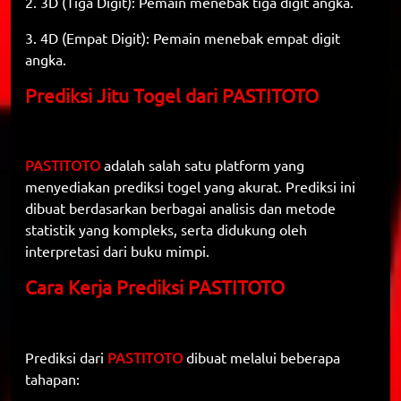
2. 3D (Tiga Digit): Pemain menebak tiga digit angka.
3. 4D (Empat Digit): Pemain menebak empat digit
angka.
Prediksi Jitu Togel dari PASTITOTO
PASTITOTO
adalah salah satu platform yang
menyediakan prediksi togel yang akurat. Prediksi ini
dibuat berdasarkan berbagai analisis dan metode
statistik yang kompleks, serta didukung oleh
interpretasi dari buku mimpi.
Cara Kerja Prediksi PASTITOTO
Prediksi dari
PASTITOTO
dibuat melalui beberapa
tahapan: