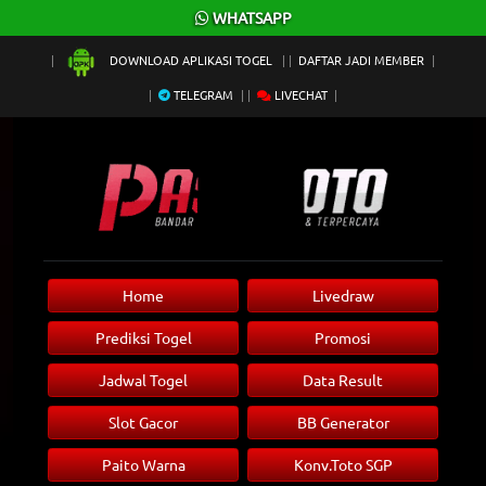
×
WHATSAPP
DOWNLOAD APLIKASI TOGEL
DAFTAR JADI MEMBER
TELEGRAM
LIVECHAT
Home
Livedraw
Prediksi Togel
Promosi
Jadwal Togel
Data Result
Slot Gacor
BB Generator
Paito Warna
Konv.Toto SGP