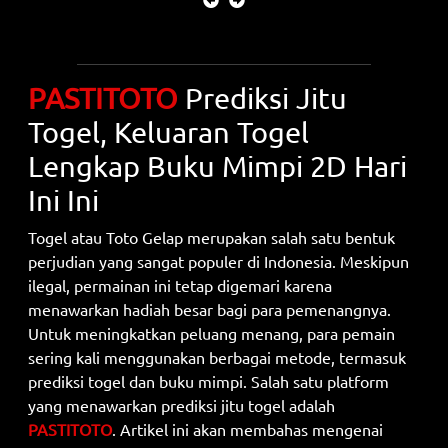
PASTITOTO
Prediksi Jitu
Togel, Keluaran Togel
Lengkap Buku Mimpi 2D Hari
Ini Ini
Togel atau Toto Gelap merupakan salah satu bentuk
perjudian yang sangat populer di Indonesia. Meskipun
ilegal, permainan ini tetap digemari karena
menawarkan hadiah besar bagi para pemenangnya.
Untuk meningkatkan peluang menang, para pemain
sering kali menggunakan berbagai metode, termasuk
prediksi togel dan buku mimpi. Salah satu platform
yang menawarkan prediksi jitu togel adalah
PASTITOTO
. Artikel ini akan membahas mengenai