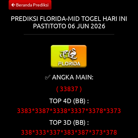
Beranda Prediksi
PREDIKSI FLORIDA-MID TOGEL HARI INI
PASTITOTO 06 JUN 2026
✅ ANGKA MAIN:
( 33837 )
TOP 4D (BB) :
3383*3387*3338*3337*3378*3373
TOP 3D (BB) :
338*333*337*383*387*373*378