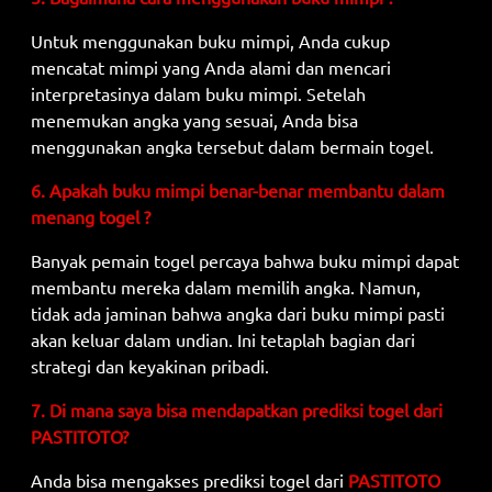
Untuk menggunakan buku mimpi, Anda cukup
mencatat mimpi yang Anda alami dan mencari
interpretasinya dalam buku mimpi. Setelah
menemukan angka yang sesuai, Anda bisa
menggunakan angka tersebut dalam bermain togel.
6. Apakah buku mimpi benar-benar membantu dalam
menang togel ?
Banyak pemain togel percaya bahwa buku mimpi dapat
membantu mereka dalam memilih angka. Namun,
tidak ada jaminan bahwa angka dari buku mimpi pasti
akan keluar dalam undian. Ini tetaplah bagian dari
strategi dan keyakinan pribadi.
7. Di mana saya bisa mendapatkan prediksi togel dari
PASTITOTO?
Anda bisa mengakses prediksi togel dari
PASTITOTO