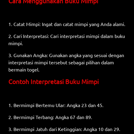
Cara Menggunakan Buku Mimpi
1. Catat Mimpi: Ingat dan catat mimpi yang Anda alami.
2. Cari Interpretasi: Cari interpretasi mimpi dalam buku
mimpi.
3. Gunakan Angka: Gunakan angka yang sesuai dengan
interpretasi mimpi tersebut sebagai pilihan dalam
bermain togel.
Contoh Interpretasi Buku Mimpi
1. Bermimpi Bertemu Ular: Angka 23 dan 45.
2. Bermimpi Terbang: Angka 67 dan 89.
3. Bermimpi Jatuh dari Ketinggian: Angka 10 dan 29.