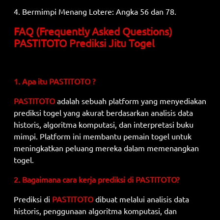
4. Bermimpi Menang Lotere: Angka 56 dan 78.
FAQ (Frequently Asked Questions)
PASTITOTO Prediksi Jitu Togel
1. Apa itu PASTITOTO ?
PASTITOTO
adalah sebuah platform yang menyediakan
prediksi togel yang akurat berdasarkan analisis data
historis, algoritma komputasi, dan interpretasi buku
mimpi. Platform ini membantu pemain togel untuk
meningkatkan peluang mereka dalam memenangkan
togel.
2. Bagaimana cara kerja prediksi di PASTITOTO?
Prediksi di
PASTITOTO
dibuat melalui analisis data
historis, penggunaan algoritma komputasi, dan