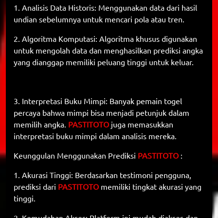
1. Analisis Data Historis: Menggunakan data dari hasil
undian sebelumnya untuk mencari pola atau tren.
2. Algoritma Komputasi: Algoritma khusus digunakan
untuk mengolah data dan menghasilkan prediksi angka
yang dianggap memiliki peluang tinggi untuk keluar.
3. Interpretasi Buku Mimpi: Banyak pemain togel
percaya bahwa mimpi bisa menjadi petunjuk dalam
memilih angka.
PASTITOTO
juga memasukkan
interpretasi buku mimpi dalam analisis mereka.
Keunggulan Menggunakan Prediksi
PASTITOTO
:
1. Akurasi Tinggi: Berdasarkan testimoni pengguna,
prediksi dari
PASTITOTO
memiliki tingkat akurasi yang
tinggi.
2. Kemudahan Akses: Platform ini mudah diakses dan