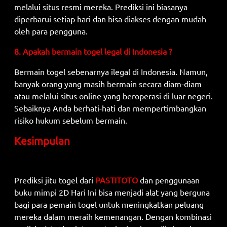
melalui situs resmi mereka. Prediksi ini biasanya
diperbarui setiap hari dan bisa diakses dengan mudah
oleh para pengguna.
8. Apakah bermain togel legal di Indonesia ?
Bermain togel sebenarnya ilegal di Indonesia. Namun,
banyak orang yang masih bermain secara diam-diam
atau melalui situs online yang beroperasi di luar negeri.
Sebaiknya Anda berhati-hati dan mempertimbangkan
risiko hukum sebelum bermain.
Kesimpulan
Prediksi jitu togel dari
PASTITOTO
dan penggunaan
buku mimpi 2D Hari Ini bisa menjadi alat yang berguna
bagi para pemain togel untuk meningkatkan peluang
mereka dalam meraih kemenangan. Dengan kombinasi