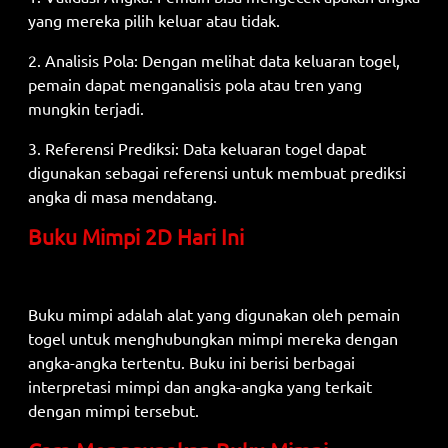
yang mereka pilih keluar atau tidak.
2. Analisis Pola: Dengan melihat data keluaran togel,
pemain dapat menganalisis pola atau tren yang
mungkin terjadi.
3. Referensi Prediksi: Data keluaran togel dapat
digunakan sebagai referensi untuk membuat prediksi
angka di masa mendatang.
Buku Mimpi 2D Hari Ini
Buku mimpi adalah alat yang digunakan oleh pemain
togel untuk menghubungkan mimpi mereka dengan
angka-angka tertentu. Buku ini berisi berbagai
interpretasi mimpi dan angka-angka yang terkait
dengan mimpi tersebut.