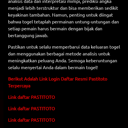
analisis data dan interpretasi mimpi, prediksi angka
menjadi lebih terstruktur dan bisa memberikan sedikit
keyakinan tambahan. Namun, penting untuk diingat
bahwa togel tetaplah permainan untung-untungan dan
setiap pemain harus bermain dengan bijak dan
bertanggung jawab.
Pastikan untuk selalu memperbarui data keluaran togel
dan menggunakan berbagai metode analisis untuk
meningkatkan peluang Anda. Semoga keberuntungan
selalu menyertai Anda dalam bermain togel!
Berikut Adalah Link Login Daftar Resmi Pastitoto
Terpercaya
Link daftar
PASTITOTO
Link daftar
PASTITOTO
Link daftar
PASTITOTO