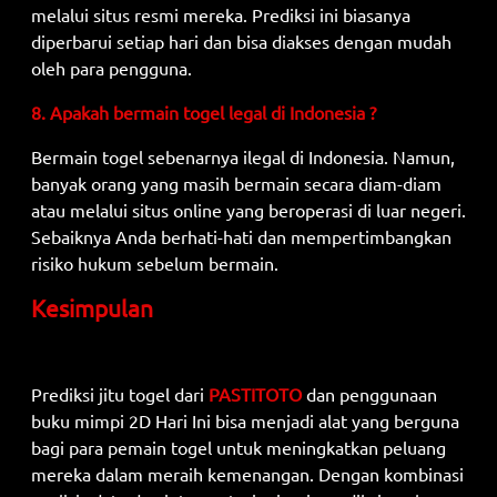
melalui situs resmi mereka. Prediksi ini biasanya
diperbarui setiap hari dan bisa diakses dengan mudah
oleh para pengguna.
8. Apakah bermain togel legal di Indonesia ?
Bermain togel sebenarnya ilegal di Indonesia. Namun,
banyak orang yang masih bermain secara diam-diam
atau melalui situs online yang beroperasi di luar negeri.
Sebaiknya Anda berhati-hati dan mempertimbangkan
risiko hukum sebelum bermain.
Kesimpulan
Prediksi jitu togel dari
PASTITOTO
dan penggunaan
buku mimpi 2D Hari Ini bisa menjadi alat yang berguna
bagi para pemain togel untuk meningkatkan peluang
mereka dalam meraih kemenangan. Dengan kombinasi