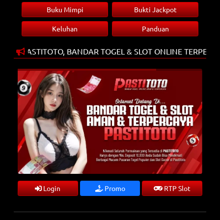
Buku Mimpi
Bukti Jackpot
Keluhan
Panduan
DI PASTITOTO, BANDAR TOGEL & SLOT ONLINE TERPERCAY
Login
Promo
RTP Slot