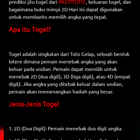
prediksi jitu togel dari
PASTITOTO
, keluaran togel, dan
bagaimana buku mimpi 2D Hari Ini dapat digunakan
untuk membantu memilih angka yang tepat.
Apa Itu Togel?
Togel adalah singkatan dari Toto Gelap, sebuah bentuk
lotere dimana pemain menebak angka yang akan
keluar pada undian. Pemain dapat memilih untuk
menebak 2D (dua digit), 3D (tiga digit), atau 4D (empat
digit). Jika angka yang ditebak keluar dalam undian,
pemain akan memenangkan hadiah yang besar.
Jenis-Jenis Togel
1. 2D (Dua Digit): Pemain menebak dua digit angka.