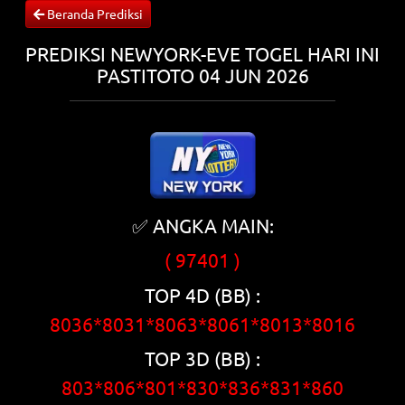
Beranda Prediksi
PREDIKSI NEWYORK-EVE TOGEL HARI INI
PASTITOTO 04 JUN 2026
✅ ANGKA MAIN:
( 97401 )
TOP 4D (BB) :
8036*8031*8063*8061*8013*8016
TOP 3D (BB) :
803*806*801*830*836*831*860