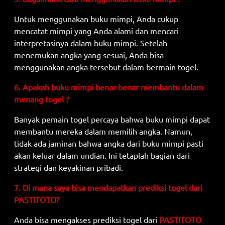
Untuk menggunakan buku mimpi, Anda cukup
mencatat mimpi yang Anda alami dan mencari
interpretasinya dalam buku mimpi. Setelah
menemukan angka yang sesuai, Anda bisa
menggunakan angka tersebut dalam bermain togel.
6. Apakah buku mimpi benar-benar membantu dalam
menang togel ?
Banyak pemain togel percaya bahwa buku mimpi dapat
membantu mereka dalam memilih angka. Namun,
tidak ada jaminan bahwa angka dari buku mimpi pasti
akan keluar dalam undian. Ini tetaplah bagian dari
strategi dan keyakinan pribadi.
7. Di mana saya bisa mendapatkan prediksi togel dari
PASTITOTO?
Anda bisa mengakses prediksi togel dari
PASTITOTO