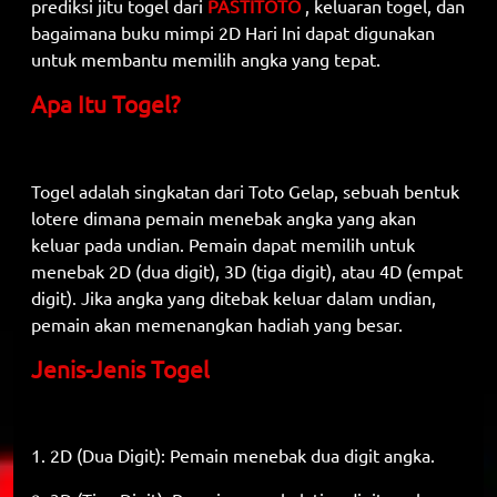
prediksi jitu togel dari
PASTITOTO
, keluaran togel, dan
bagaimana buku mimpi 2D Hari Ini dapat digunakan
untuk membantu memilih angka yang tepat.
Apa Itu Togel?
Togel adalah singkatan dari Toto Gelap, sebuah bentuk
lotere dimana pemain menebak angka yang akan
keluar pada undian. Pemain dapat memilih untuk
menebak 2D (dua digit), 3D (tiga digit), atau 4D (empat
digit). Jika angka yang ditebak keluar dalam undian,
pemain akan memenangkan hadiah yang besar.
Jenis-Jenis Togel
1. 2D (Dua Digit): Pemain menebak dua digit angka.