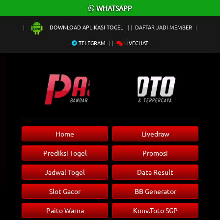
×
WHATSAPP
DOWNLOAD APLIKASI TOGEL
DAFTAR JADI MEMBER
TELEGRAM
LIVECHAT
Home
Livedraw
Prediksi Togel
Promosi
Jadwal Togel
Data Result
Slot Gacor
BB Generator
Paito Warna
Konv.Toto SGP